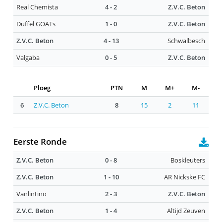
Real Chemista
4 - 2
Z.V.C. Beton
Duffel GOATs
1 - 0
Z.V.C. Beton
Z.V.C. Beton
4 - 13
Schwalbesch
Valgaba
0 - 5
Z.V.C. Beton
Ploeg
PTN
M
M+
M-
6
Z.V.C. Beton
8
15
2
11
Eerste Ronde
Z.V.C. Beton
0 - 8
Boskleuters
Z.V.C. Beton
1 - 10
AR Nickske FC
Vanlintino
2 - 3
Z.V.C. Beton
Z.V.C. Beton
1 - 4
Altijd Zeuven