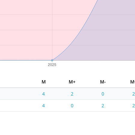
M
M+
M-
M
4
2
0
4
0
2