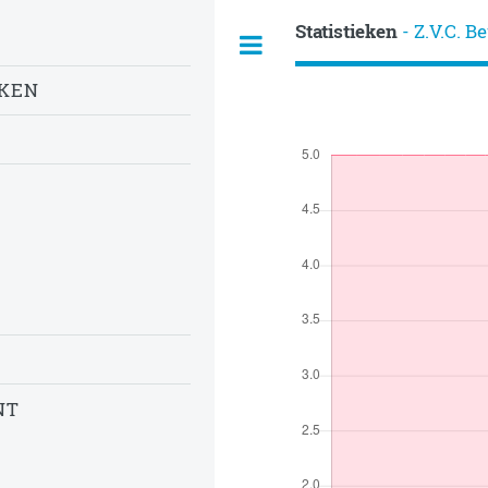
Statistieken
- Z.V.C. B
EKEN
NT