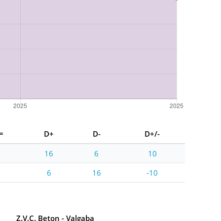
=
D+
D-
D+/-
2
16
6
10
2
6
16
-10
Z.V.C. Beton - Valgaba