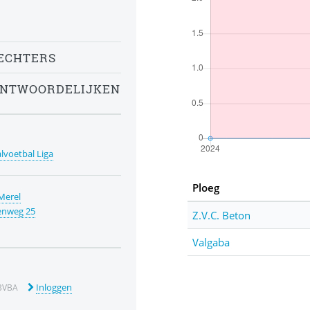
ECHTERS
ANTWOORDELIJKEN
alvoetbal Liga
Ploeg
Merel
enweg 25
Z.V.C. Beton
Valgaba
Inloggen
BVBA