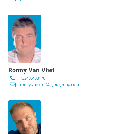
Ronny Van Vliet
+32486433176
ronny.vanvliet@agoragroup.com