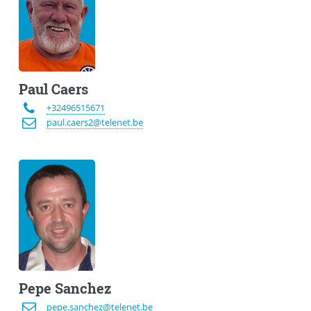
Paul Caers
+32496515671
paul.caers2@telenet.be
Pepe Sanchez
pepe.sanchez@telenet.be