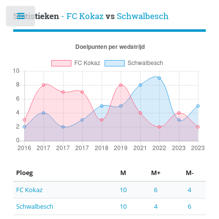
Statistieken
- FC Kokaz
vs
Schwalbesch
Ploeg
M
M+
M-
FC Kokaz
10
6
4
Schwalbesch
10
4
6