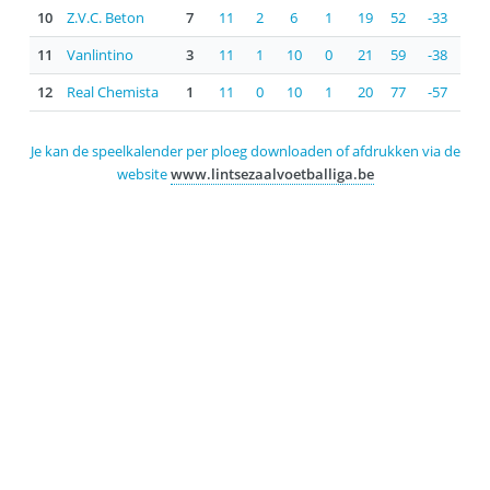
10
Z.V.C. Beton
7
11
2
6
1
19
52
-33
11
Vanlintino
3
11
1
10
0
21
59
-38
12
Real Chemista
1
11
0
10
1
20
77
-57
Je kan de speelkalender per ploeg downloaden of afdrukken via de
website
www.lintsezaalvoetballiga.be