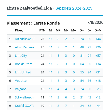
Lintse Zaalvoetbal Liga
- Seizoen 2024-2025
7/8/2026
Klassement : Eerste Ronde
Ploeg
PTN
M
M+
M-
M=
D+
D-
D+/-
1
AR Nickske FC
25
11
8
2
1
74
30
+44
2
Altijd Zeuven
25
11
8
2
1
49
23
+26
3
Lint City
24
11
8
3
0
81
24
+57
4
Boskleuters
24
11
8
3
0
64
30
+34
5
Lint United
24
11
8
3
0
55
24
+31
6
Vedette
24
11
8
3
0
54
36
+18
7
Valgaba
15
11
4
4
3
24
50
-26
8
Schwalbesch
11
11
3
6
2
31
43
-12
9
Duffel GOATs
10
11
3
7
1
24
68
-44