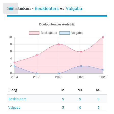
Statistieken
- Boskleuters
vs
Valgaba
Ploeg
M
M+
M-
Boskleuters
5
5
0
Valgaba
5
0
5