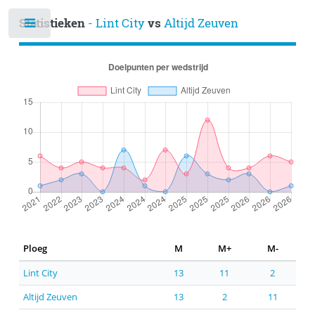
Statistieken
- Lint City
vs
Altijd Zeuven
Ploeg
M
M+
M-
Lint City
13
11
2
Altijd Zeuven
13
2
11