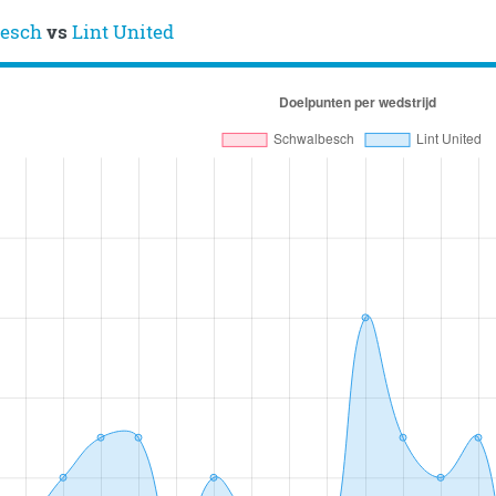
besch
vs
Lint United