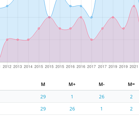
M
M+
M-
M=
29
1
26
2
29
26
1
2