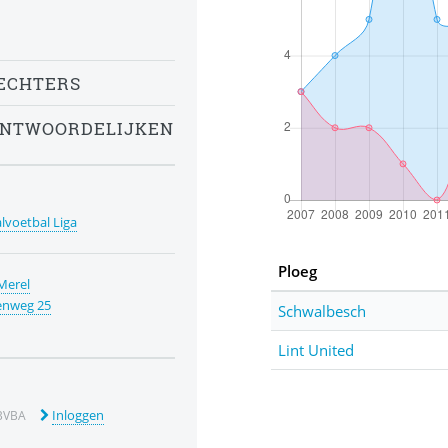
ECHTERS
ANTWOORDELIJKEN
alvoetbal Liga
Ploeg
Merel
enweg 25
Schwalbesch
Lint United
Inloggen
BVBA