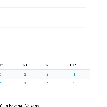
M=
D+
D-
D+/-
0
2
3
-1
0
3
2
1
Club Havana - Valgaba