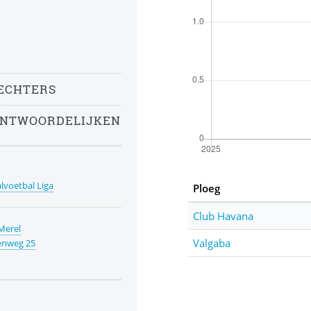
ECHTERS
ANTWOORDELIJKEN
alvoetbal Liga
Ploeg
Club Havana
Merel
Valgaba
enweg 25