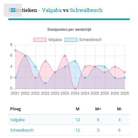
Statistieken
- Valgaba
vs
Schwalbesch
Ploeg
M
M+
M-
Valgaba
12
6
3
Schwalbesch
12
3
6