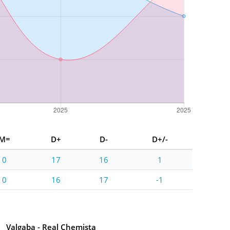
M=
D+
D-
D+/-
0
17
16
1
0
16
17
-1
Valgaba - Real Chemista