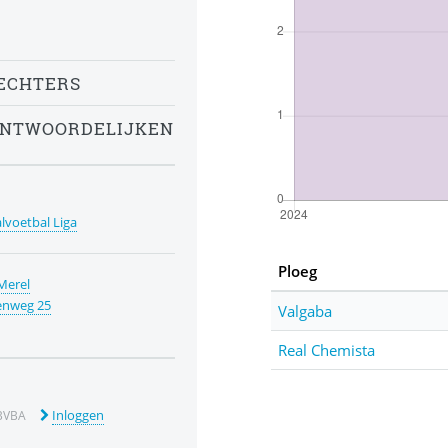
ECHTERS
ANTWOORDELIJKEN
alvoetbal Liga
Ploeg
Merel
enweg 25
Valgaba
Real Chemista
Inloggen
BVBA