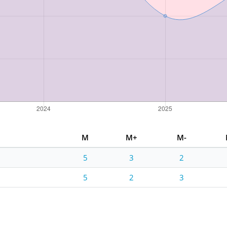
M
M+
M-
5
3
2
5
2
3