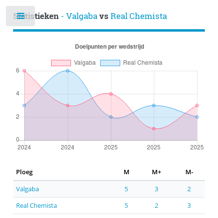
Statistieken
- Valgaba
vs
Real Chemista
Ploeg
M
M+
M-
Valgaba
5
3
2
Real Chemista
5
2
3