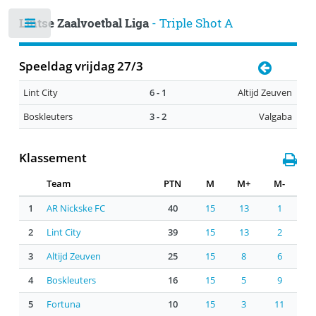
Lintse Zaalvoetbal Liga
- Triple Shot A
Speeldag vrijdag 27/3
Lint City
6 - 1
Altijd Zeuven
Boskleuters
3 - 2
Valgaba
Klassement
Team
PTN
M
M+
M-
1
AR Nickske FC
40
15
13
1
2
Lint City
39
15
13
2
3
Altijd Zeuven
25
15
8
6
4
Boskleuters
16
15
5
9
5
Fortuna
10
15
3
11