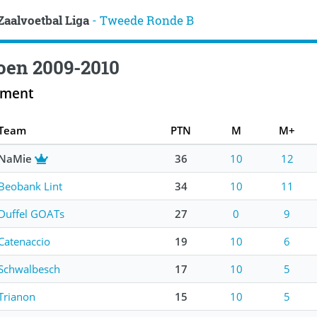
Zaalvoetbal Liga
- Tweede Ronde B
oen 2009-2010
ement
Team
PTN
M
M+
NaMie
36
10
12
Beobank Lint
34
10
11
Duffel GOATs
27
0
9
Catenaccio
19
10
6
Schwalbesch
17
10
5
Trianon
15
10
5