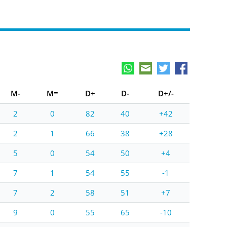
M-
M=
D+
D-
D+/-
2
0
82
40
+42
2
1
66
38
+28
5
0
54
50
+4
7
1
54
55
-1
7
2
58
51
+7
9
0
55
65
-10