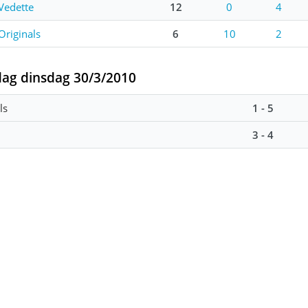
Vedette
12
0
4
Originals
6
10
2
dag dinsdag 30/3/2010
ls
1 - 5
3 - 4