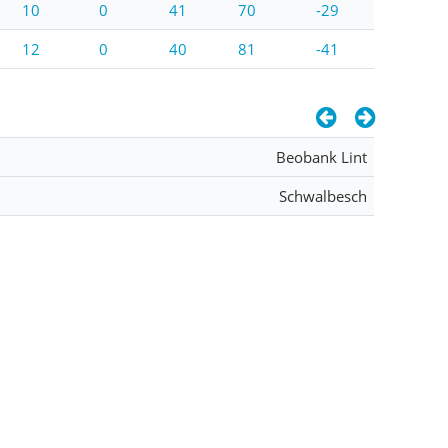
10
0
41
70
-29
12
0
40
81
-41
Beobank Lint
Schwalbesch